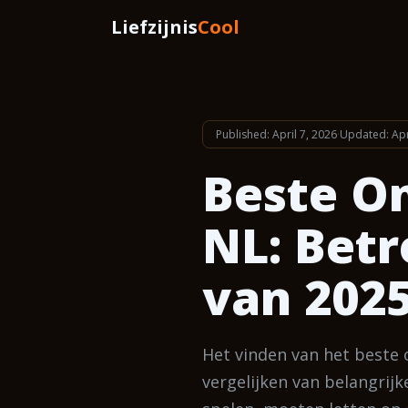
Liefzijnis
Cool
Published: April 7, 2026
·
Updated: Apr
Beste On
NL: Betr
van 202
Het vinden van het beste 
vergelijken van belangrijke