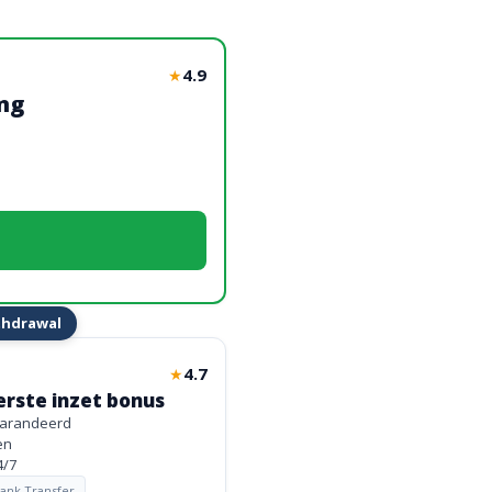
4.9
★
ing
thdrawal
4.7
★
erste inzet bonus
egarandeerd
en
4/7
ank Transfer