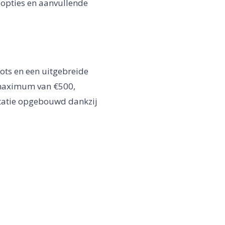
lopties en aanvullende
ts en een uitgebreide
n maximum van €500,
putatie opgebouwd dankzij