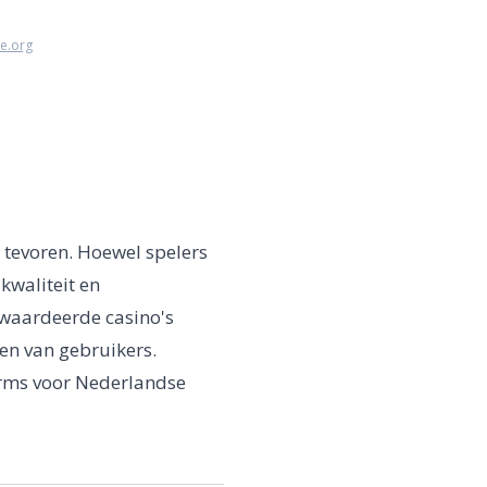
e.org
 tevoren. Hoewel spelers
kwaliteit en
waardeerde casino's
gen van gebruikers.
forms voor Nederlandse