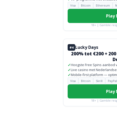
Visa
Bitcoin
Ethereum
N
Play
18+ | Gamble resp
Lucky Days
#4
200% tot €200 + 200
D
✓
Hoogste Free Spins aanbod v
✓
Live casino met Nederlandse
✓
Mobile-first platform — opti
Visa
Bitcoin
Skrill
PayPal
Play
18+ | Gamble resp