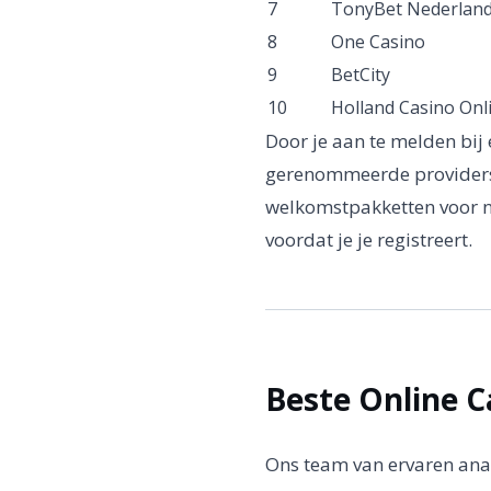
7
TonyBet Nederlan
8
One Casino
9
BetCity
10
Holland Casino Onl
Door je aan te melden bij
gerenommeerde providers.
welkomstpakketten voor ni
voordat je je registreert.
Beste Online C
Ons team van ervaren anali