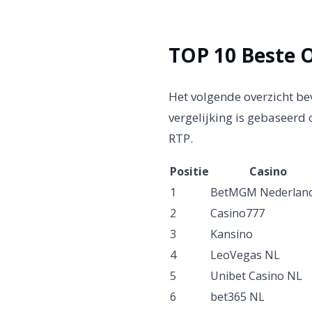
TOP 10 Beste O
Het volgende overzicht bev
vergelijking is gebaseer
RTP.
Positie
Casino
1
BetMGM Nederlan
2
Casino777
3
Kansino
4
LeoVegas NL
5
Unibet Casino NL
6
bet365 NL